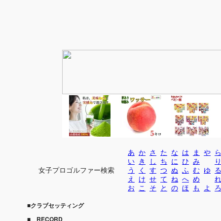
あ
か
さ
た
な
は
ま
や
い
き
し
ち
に
ひ
み
女子プロゴルファー検索
う
く
す
つ
ぬ
ふ
む
ゆ
え
け
せ
て
ね
へ
め
お
こ
そ
と
の
ほ
も
よ
■クラブセッティング
■ RECORD