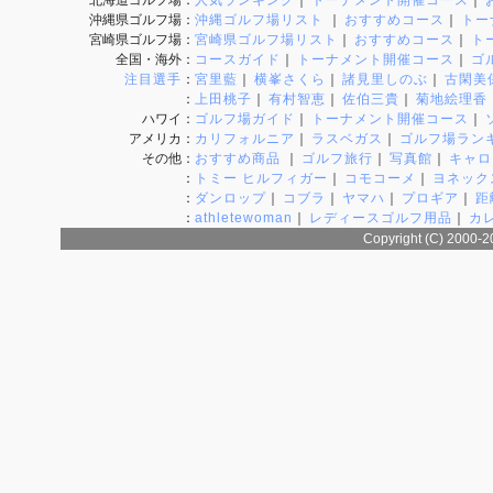
北海道ゴルフ場
：
人気ランキング
｜
トーナメント開催コース
｜
沖縄県ゴルフ場
：
沖縄ゴルフ場リスト
｜
おすすめコース
｜
トー
宮崎県ゴルフ場
：
宮崎県ゴルフ場リスト
｜
おすすめコース
｜
ト
全国・海外
：
コースガイド
｜
トーナメント開催コース
｜
ゴ
注目選手
：
宮里藍
｜
横峯さくら
｜
諸見里しのぶ
｜
古閑美
：
上田桃子
｜
有村智恵
｜
佐伯三貴
｜
菊地絵理香
ハワイ
：
ゴルフ場ガイド
｜
トーナメント開催コース
｜
アメリカ
：
カリフォルニア
｜
ラスベガス
｜
ゴルフ場ラン
その他
：
おすすめ商品
｜
ゴルフ旅行
｜
写真館
｜
キャロ
：
トミー ヒルフィガー
｜
コモコーメ
｜
ヨネック
：
ダンロップ
｜
コブラ
｜
ヤマハ
｜
プロギア
｜
距
：
athletewoman
｜
レディースゴルフ用品
｜
カ
Copyright (C) 2000-2